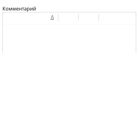
Комментарий
A
Защита от автоматического заполнения
Введите слово с картинки
*
:
Отправить