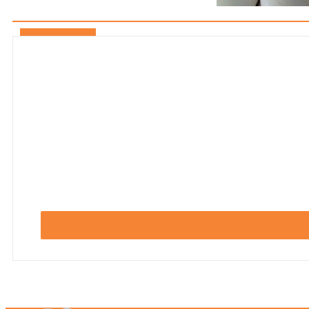
По алфавиту
По популярности
По цене