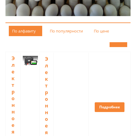
По алфавиту
По популярности
По цене
Э
Э
л
л
е
е
к
к
т
т
р
р
о
о
н
н
Подробнее
н
н
о
о
е
е
я
я