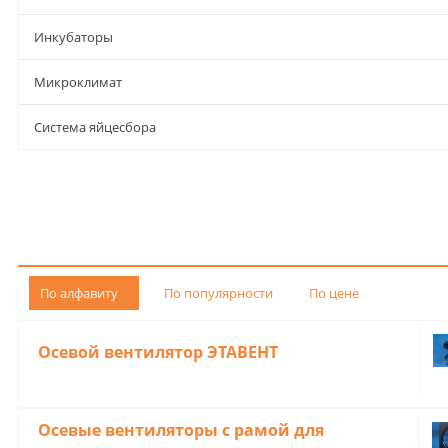
Инкубаторы
Микроклимат
Система яйцесбора
По алфавиту
По популярности
По цене
Oceвой вeнтилятop ЭTABEHT
Oceвые вентилятopы c paмой для