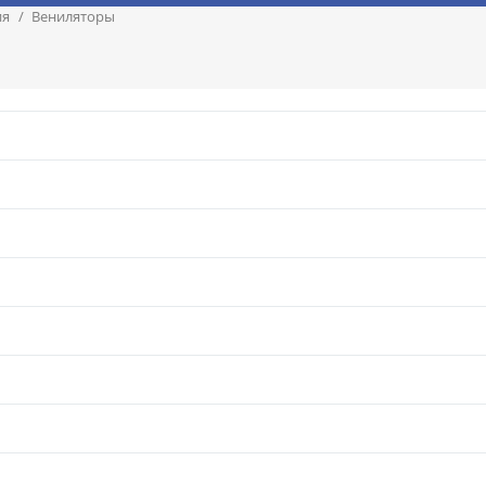
ия
/
Вениляторы