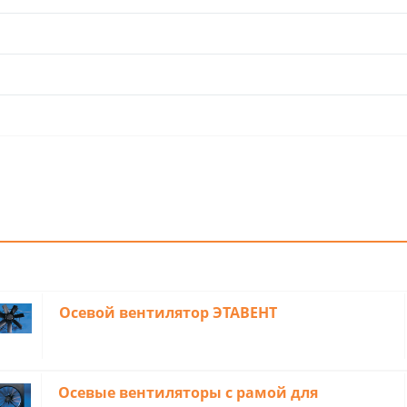
Oceвой вeнтилятop ЭTABEHT
Oceвые вентилятopы c paмой для