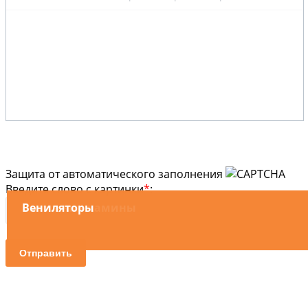
Защита от автоматического заполнения
Введите слово с картинки
*
:
Вытяжные камины
Вениляторы
Отправить