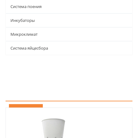
Система поения
Инкубаторы
Микроклимат
Система яйцесбора
По алфавиту
По популярности
По цене