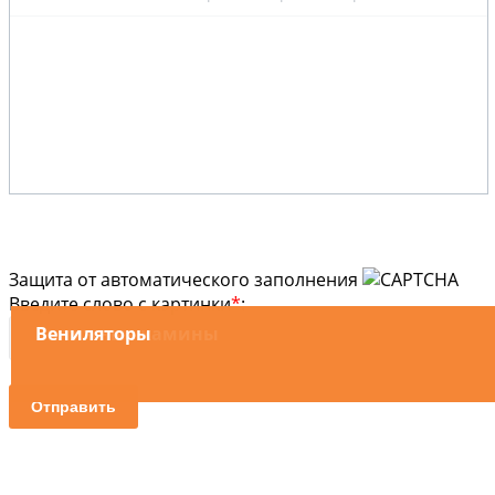
Защита от автоматического заполнения
Введите слово с картинки
*
:
Вытяжные камины
Вениляторы
Отправить